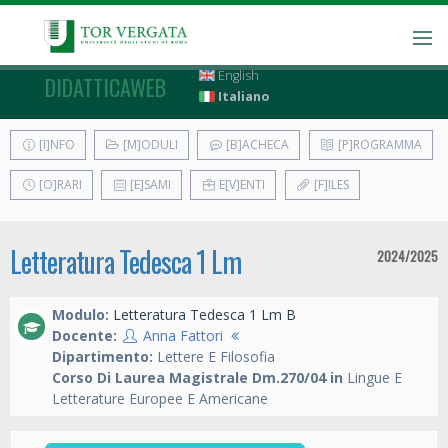
English
DIDATTICAWEB
Italiano
[I]NFO
[M]ODULI
[B]ACHECA
[P]ROGRAMMA
[O]RARI
[E]SAMI
E[V]ENTI
[F]ILES
Letteratura Tedesca 1 Lm
2024/2025
Modulo:
Letteratura Tedesca 1 Lm B
Docente:
Anna Fattori
Dipartimento:
Lettere E Filosofia
Corso Di Laurea Magistrale Dm.270/04 in
Lingue E
Letterature Europee E Americane