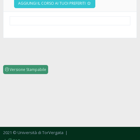
AGGIUNGI IL CORSO AI TUOI PREFERITI
Versione Stampabile
2021 © Università di TorVergata
|