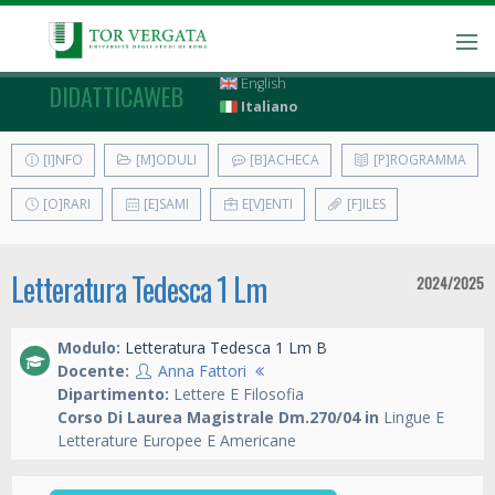
English
DIDATTICAWEB
Italiano
[I]NFO
[M]ODULI
[B]ACHECA
[P]ROGRAMMA
[O]RARI
[E]SAMI
E[V]ENTI
[F]ILES
Letteratura Tedesca 1 Lm
2024/2025
Modulo:
Letteratura Tedesca 1 Lm B
Docente:
Anna Fattori
Dipartimento:
Lettere E Filosofia
Corso Di Laurea Magistrale Dm.270/04 in
Lingue E
Letterature Europee E Americane