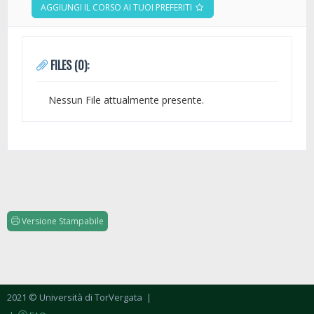
AGGIUNGI IL CORSO AI TUOI PREFERITI
FILES (0):
Nessun File attualmente presente.
Versione Stampabile
2021 © Università di TorVergata
|