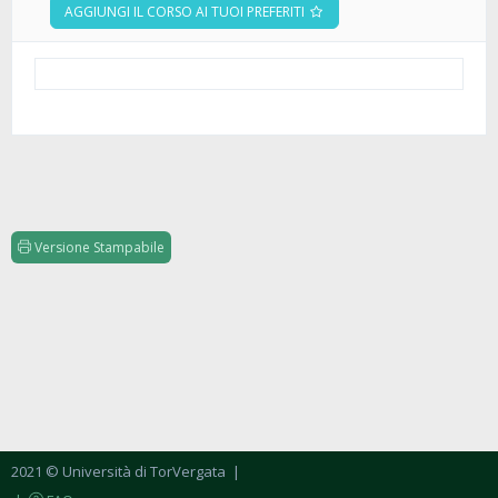
AGGIUNGI IL CORSO AI TUOI PREFERITI
Versione Stampabile
2021 © Università di TorVergata
|