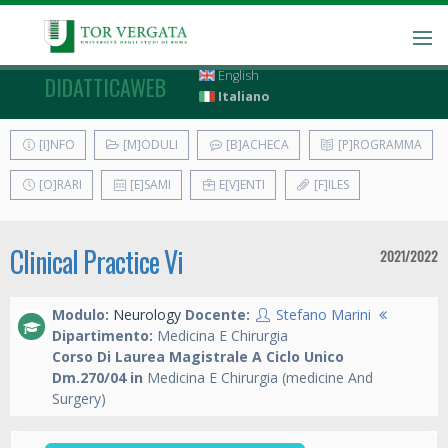
English
DIDATTICAWEB
Italiano
[I]NFO
[M]ODULI
[B]ACHECA
[P]ROGRAMMA
[O]RARI
[E]SAMI
E[V]ENTI
[F]ILES
Clinical Practice Vi
2021/2022
Modulo:
Neurology
Docente:
Stefano Marini
Dipartimento:
Medicina E Chirurgia
Corso Di Laurea Magistrale A Ciclo Unico
Dm.270/04 in
Medicina E Chirurgia (medicine And
Surgery)