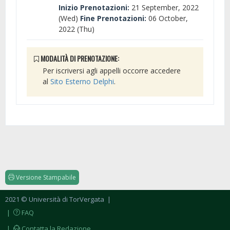
Inizio Prenotazioni:
21 September, 2022
(Wed)
Fine Prenotazioni:
06 October,
2022 (Thu)
MODALITÀ DI PRENOTAZIONE:
Per iscriversi agli appelli occorre accedere
al
Sito Esterno Delphi
.
Versione Stampabile
2021 © Università di TorVergata
|
|
FAQ
|
Contatta la Redazione