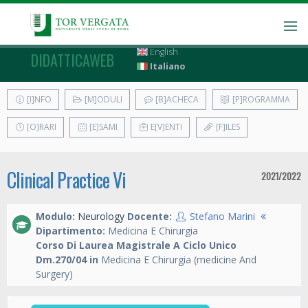
English
DIDATTICAWEB
Italiano
[I]NFO
[M]ODULI
[B]ACHECA
[P]ROGRAMMA
[O]RARI
[E]SAMI
E[V]ENTI
[F]ILES
Clinical Practice Vi
2021/2022
Modulo:
Neurology
Docente:
Stefano Marini
Dipartimento:
Medicina E Chirurgia
Corso Di Laurea Magistrale A Ciclo Unico
Dm.270/04 in
Medicina E Chirurgia (medicine And
Surgery)