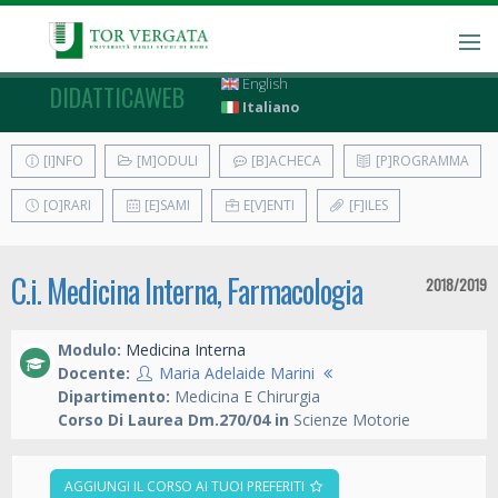
English
DIDATTICAWEB
Italiano
[I]NFO
[M]ODULI
[B]ACHECA
[P]ROGRAMMA
[O]RARI
[E]SAMI
E[V]ENTI
[F]ILES
C.i. Medicina Interna, Farmacologia
2018/2019
Modulo:
Medicina Interna
Docente:
Maria Adelaide Marini
Dipartimento:
Medicina E Chirurgia
Corso Di Laurea Dm.270/04 in
Scienze Motorie
AGGIUNGI IL CORSO AI TUOI PREFERITI