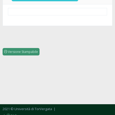
Versione Stampabile
2021 © Università di TorVergata
|