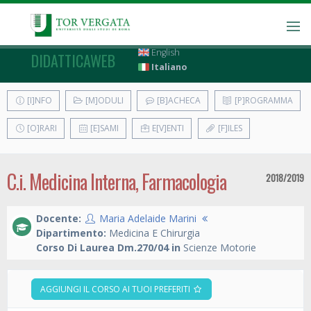
English
DIDATTICAWEB
Italiano
[I]NFO
[M]ODULI
[B]ACHECA
[P]ROGRAMMA
[O]RARI
[E]SAMI
E[V]ENTI
[F]ILES
C.i. Medicina Interna, Farmacologia
2018/2019
Docente:
Maria Adelaide Marini
Dipartimento:
Medicina E Chirurgia
Corso Di Laurea Dm.270/04 in
Scienze Motorie
AGGIUNGI IL CORSO AI TUOI PREFERITI