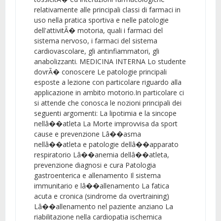
relativamente alle principali classi di farmaci in
uso nella pratica sportiva e nelle patologie
dell'attivitÃ� motoria, quali i farmaci del
sistema nervoso, i farmaci del sistema
cardiovascolare, gli antinfiammatori, gli
anabolizzanti. MEDICINA INTERNA Lo studente
dovrÃ� conoscere Le patologie principali
esposte a lezione con particolare riguardo alla
applicazione in ambito motorio.In particolare ci
si attende che conosca le nozioni principali dei
seguenti argomenti: La lipotimia e la sincope
nellâ��atleta La Morte improvvisa da sport
cause e prevenzione Lâ��asma
nellâ��atleta e patologie dellâ��apparato
respiratorio Lâ��anemia dellâ��atleta,
prevenzione diagnosi e cura Patologia
gastroenterica e allenamento Il sistema
immunitario e lâ��allenamento La fatica
acuta e cronica (sindrome da overtraining)
Lâ��allenamento nel paziente anziano La
riabilitazione nella cardiopatia ischemica