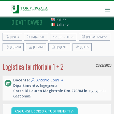
English
DIDATTICAWEB
Italiano
[I]NFO
[M]ODULI
[B]ACHECA
[P]ROGRAMMA
[O]RARI
[E]SAMI
E[V]ENTI
[F]ILES
Logistica Territoriale 1 + 2
2022/2023
Docente:
Antonio Comi
Dipartimento:
Ingegneria
Corso Di Laurea Magistrale Dm.270/04 in
Ingegneria
Gestionale
AGGIUNGI IL CORSO AI TUOI PREFERITI