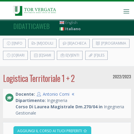
English
DIDATTICAWEB
Italiano
[I]NFO
[M]ODULI
[B]ACHECA
[P]ROGRAMMA
[O]RARI
[E]SAMI
E[V]ENTI
[F]ILES
Logistica Territoriale 1 + 2
2022/2023
Docente:
Antonio Comi
Dipartimento:
Ingegneria
Corso Di Laurea Magistrale Dm.270/04 in
Ingegneria
Gestionale
AGGIUNGI IL CORSO AI TUOI PREFERITI