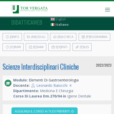
English
DIDATTICAWEB
Italiano
[I]NFO
[M]ODULI
[B]ACHECA
[P]ROGRAMMA
[O]RARI
[E]SAMI
E[V]ENTI
[F]ILES
Scienze Interdisciplinari Cliniche
2022/2023
Modulo:
Elementi Di Gastroenterologia
Docente:
Leonardo Baiocchi
Dipartimento:
Medicina E Chirurgia
Corso Di Laurea Dm.270/04 in
Igiene Dentale
AGGIUNGI IL CORSO AI TUOI PREFERITI