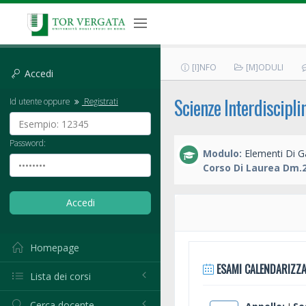
[I]NFO
[M]ODULI
Accedi
Scienze Interdiscipli
Id utente oppure
Registrati
Password:
Modulo:
Elementi Di G
Corso Di Laurea Dm.2
Homepage
ESAMI CALENDARIZZA
Lista dei corsi
Cerca docente