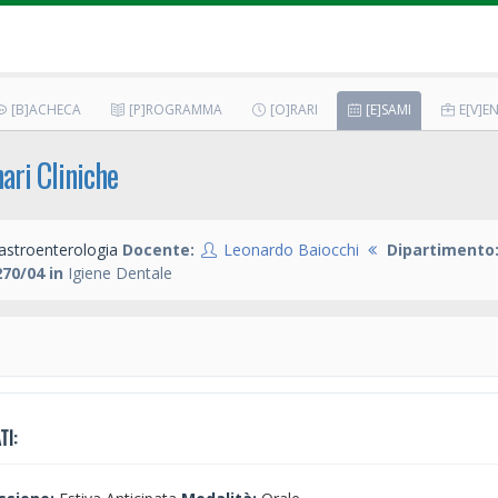
[B]ACHECA
[P]ROGRAMMA
[O]RARI
[E]SAMI
E[V]EN
nari Cliniche
astroenterologia
Docente:
Leonardo Baiocchi
Dipartimento
70/04 in
Igiene Dentale
TI: