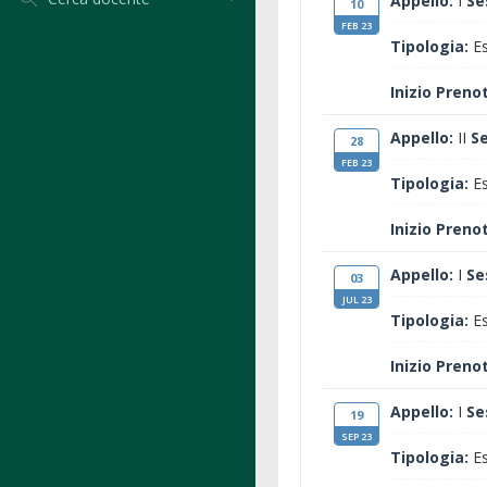
Appello:
I
Se
10
FEB 23
Tipologia:
Es
Inizio Preno
Appello:
II
S
28
FEB 23
Tipologia:
Es
Inizio Preno
Appello:
I
Se
03
JUL 23
Tipologia:
Es
Inizio Preno
Appello:
I
Se
19
SEP 23
Tipologia:
Es