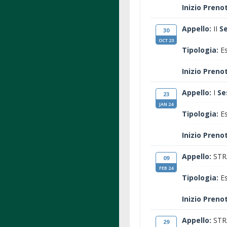
Inizio Preno
Appello:
II
S
30
OCT 23
Tipologia:
Es
Inizio Preno
Appello:
I
Se
23
JAN 24
Tipologia:
Es
Inizio Preno
Appello:
STR
09
FEB 24
Tipologia:
Es
Inizio Preno
Appello:
STR
29