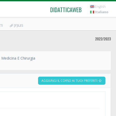
English
DIDATTICAWEB
Italiano
TI
[F]ILES
2022/2023
:
Medicina E Chirurgia
AGGIUNGI IL CORSO AI TUOI PREFERITI