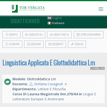
English
DIDATTICAWEB
Italiano
[I]NFO
[M]ODULI
[B]ACHECA
[P]ROGRAMMA
[O]RARI
[E]SAMI
E[V]ENTI
[F]ILES
Linguistica Applicata E Glottodidattica Lm
2022/2023
Modulo:
Glottodidattica Lm
Docente:
Stefania Cavagnoli
Dipartimento:
Lettere E Filosofia
Corso Di Laurea Magistrale Dm.270/04 in
Lingue E
Letterature Europee E Americane