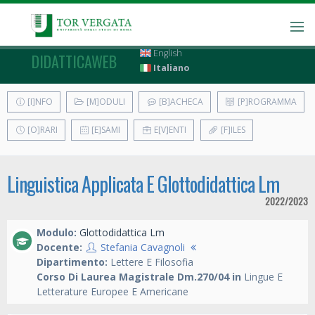
English
DIDATTICAWEB
Italiano
[I]NFO
[M]ODULI
[B]ACHECA
[P]ROGRAMMA
[O]RARI
[E]SAMI
E[V]ENTI
[F]ILES
Linguistica Applicata E Glottodidattica Lm
2022/2023
Modulo:
Glottodidattica Lm
Docente:
Stefania Cavagnoli
Dipartimento:
Lettere E Filosofia
Corso Di Laurea Magistrale Dm.270/04 in
Lingue E
Letterature Europee E Americane