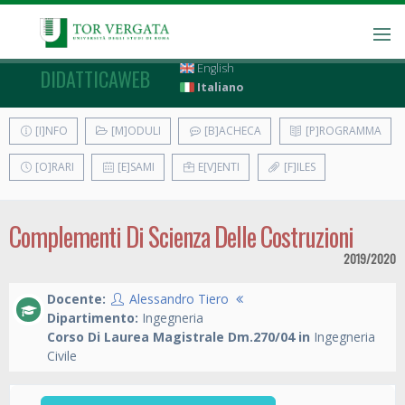
English
DIDATTICAWEB
Italiano
[I]NFO
[M]ODULI
[B]ACHECA
[P]ROGRAMMA
[O]RARI
[E]SAMI
E[V]ENTI
[F]ILES
Complementi Di Scienza Delle Costruzioni
2019/2020
Docente:
Alessandro Tiero
Dipartimento:
Ingegneria
Corso Di Laurea Magistrale Dm.270/04 in
Ingegneria
Civile