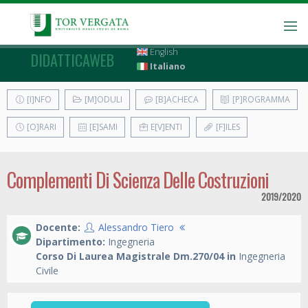
English
DIDATTICAWEB
Italiano
[I]NFO
[M]ODULI
[B]ACHECA
[P]ROGRAMMA
[O]RARI
[E]SAMI
E[V]ENTI
[F]ILES
Complementi Di Scienza Delle Costruzioni
2019/2020
Docente:
Alessandro Tiero
Dipartimento:
Ingegneria
Corso Di Laurea Magistrale Dm.270/04 in
Ingegneria
Civile