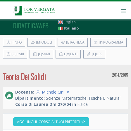
English
DIDATTICAWEB
Italiano
[I]NFO
[M]ODULI
[B]ACHECA
[P]ROGRAMMA
[O]RARI
[E]SAMI
E[V]ENTI
[F]ILES
Teoria Dei Solidi
2014/2015
Docente:
Michele Cini
Dipartimento:
Scienze Matematiche, Fisiche E Naturali
Corso Di Laurea Dm.270/04 in
Fisica
AGGIUNGI IL CORSO AI TUOI PREFERITI