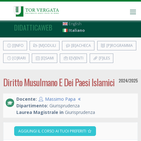
English
DIDATTICAWEB
Italiano
[I]NFO
[M]ODULI
[B]ACHECA
[P]ROGRAMMA
[O]RARI
[E]SAMI
E[V]ENTI
[F]ILES
Diritto Musulmano E Dei Paesi Islamici
2024/2025
Docente:
Massimo Papa
Dipartimento:
Giurisprudenza
Laurea Magistrale in
Giurisprudenza
AGGIUNGI IL CORSO AI TUOI PREFERITI