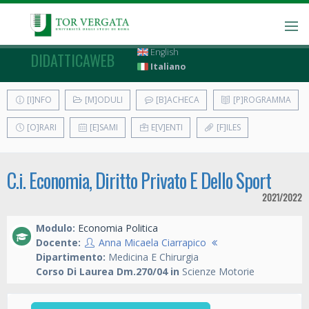
English
DIDATTICAWEB
Italiano
[I]NFO
[M]ODULI
[B]ACHECA
[P]ROGRAMMA
[O]RARI
[E]SAMI
E[V]ENTI
[F]ILES
C.i. Economia, Diritto Privato E Dello Sport
2021/2022
Modulo:
Economia Politica
Docente:
Anna Micaela Ciarrapico
Dipartimento:
Medicina E Chirurgia
Corso Di Laurea Dm.270/04 in
Scienze Motorie