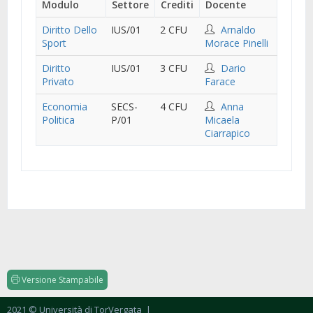
Modulo
Settore
Crediti
Docente
Diritto Dello
IUS/01
2 CFU
Arnaldo
Sport
Morace Pinelli
Diritto
IUS/01
3 CFU
Dario
Privato
Farace
Economia
SECS-
4 CFU
Anna
Politica
P/01
Micaela
Ciarrapico
Versione Stampabile
2021 © Università di TorVergata
|