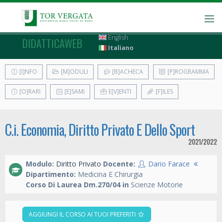
English
DIDATTICAWEB
Italiano
[I]NFO
[M]ODULI
[B]ACHECA
[P]ROGRAMMA
[O]RARI
[E]SAMI
E[V]ENTI
[F]ILES
C.i. Economia, Diritto Privato E Dello Sport
2021/2022
Modulo:
Diritto Privato
Docente:
Dario Farace
Dipartimento:
Medicina E Chirurgia
Corso Di Laurea Dm.270/04 in
Scienze Motorie
AGGIUNGI IL CORSO AI TUOI PREFERITI