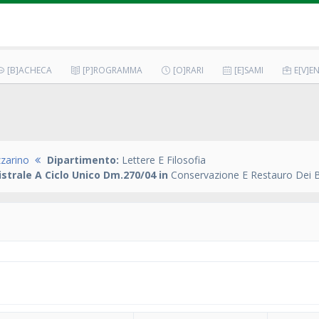
[B]ACHECA
[P]ROGRAMMA
[O]RARI
[E]SAMI
E[V]EN
zarino
Dipartimento:
Lettere E Filosofia
strale A Ciclo Unico Dm.270/04 in
Conservazione E Restauro Dei Be