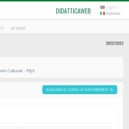
English
DIDATTICAWEB
Italiano
TI
[F]ILES
2022/2023
ni Culturali - Pfp5
AGGIUNGI IL CORSO AI TUOI PREFERITI