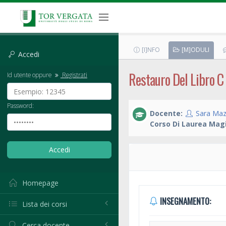
[I]NFO
[M]ODULI
Accedi
Restauro Del Libro C
Id utente oppure
Registrati
Password:
Docente:
Sara Maz
Corso Di Laurea Magi
Homepage
INSEGNAMENTO:
Lista dei corsi
Cerca docente