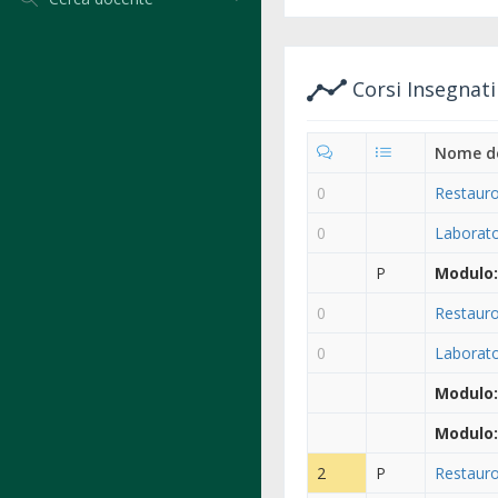
Corsi Insegnat
Nome de
0
Restauro
0
Laborato
P
Modulo:
0
Restauro
0
Laborato
Modulo:
Modulo:
2
P
Restauro