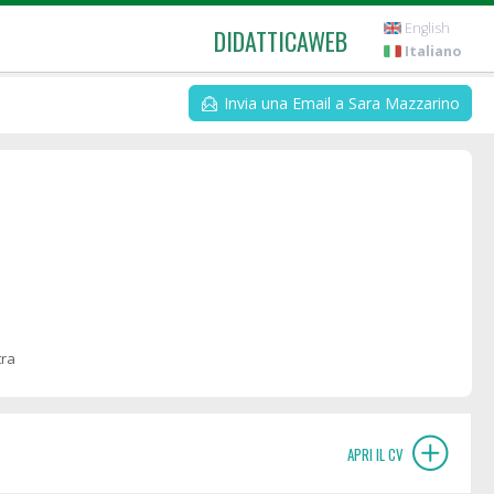
English
DIDATTICAWEB
Italiano
Invia una Email a Sara Mazzarino
tra
APRI IL CV