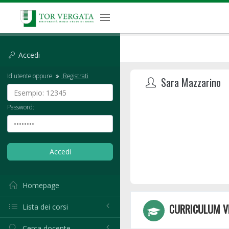
Accedi
Id utente oppure
Registrati
Sara Mazzarino
Password:
Homepage
CURRICULUM V
Lista dei corsi
Cerca docente