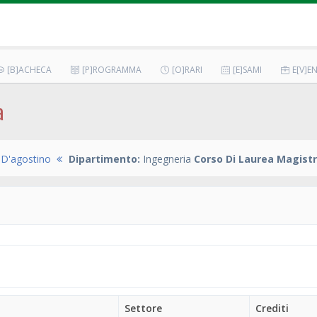
[B]ACHECA
[P]ROGRAMMA
[O]RARI
[E]SAMI
E[V]EN
a
 D'agostino
Dipartimento:
Ingegneria
Corso Di Laurea Magistr
Settore
Crediti