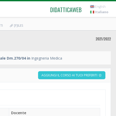
English
DIDATTICAWEB
Italiano
TI
[F]ILES
2021/2022
ale Dm.270/04 in
Ingegneria Medica
AGGIUNGI IL CORSO AI TUOI PREFERITI
Docente