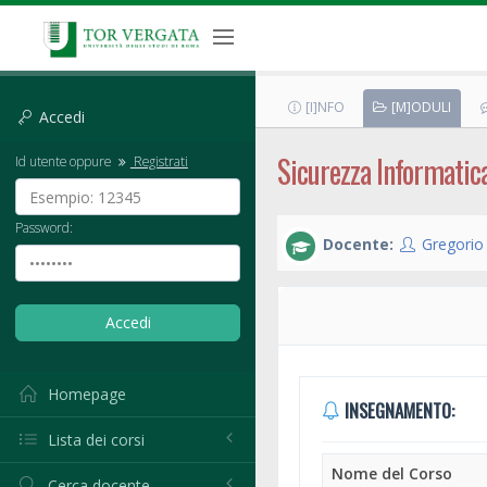
[I]NFO
[M]ODULI
Accedi
Sicurezza Informatic
Id utente oppure
Registrati
Password:
Docente:
Gregorio
Homepage
INSEGNAMENTO:
Lista dei corsi
Nome del Corso
Cerca docente