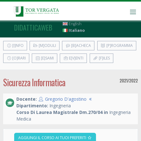
English
DIDATTICAWEB
Italiano
[I]NFO
[M]ODULI
[B]ACHECA
[P]ROGRAMMA
[O]RARI
[E]SAMI
E[V]ENTI
[F]ILES
Sicurezza Informatica
2021/2022
Docente:
Gregorio D'agostino
Dipartimento:
Ingegneria
Corso Di Laurea Magistrale Dm.270/04 in
Ingegneria
Medica
AGGIUNGI IL CORSO AI TUOI PREFERITI