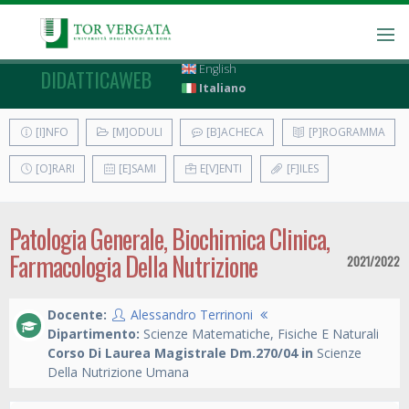
English
DIDATTICAWEB
Italiano
[I]NFO
[M]ODULI
[B]ACHECA
[P]ROGRAMMA
[O]RARI
[E]SAMI
E[V]ENTI
[F]ILES
Patologia Generale, Biochimica Clinica,
Farmacologia Della Nutrizione
2021/2022
Docente:
Alessandro Terrinoni
Dipartimento:
Scienze Matematiche, Fisiche E Naturali
Corso Di Laurea Magistrale Dm.270/04 in
Scienze
Della Nutrizione Umana