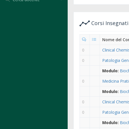
Corsi Insegnat
Nome del Co
0
Clinical Chemi
0
Patologia Gene
Modulo:
Bioc
0
Medicina Pratic
Modulo:
Bioc
0
Clinical Chemi
0
Patologia Gene
Modulo:
Bioc