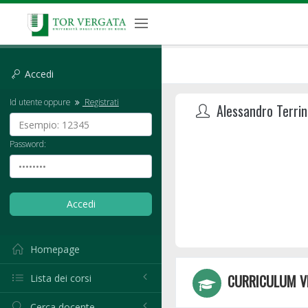
Accedi
Id utente oppure
Registrati
Alessandro Terrin
Password:
Homepage
CURRICULUM V
Lista dei corsi
Cerca docente