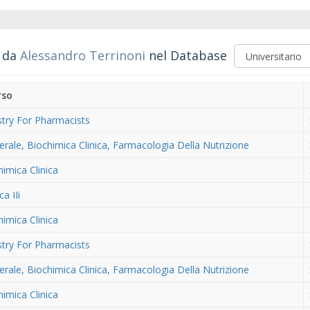
i da
Alessandro Terrinoni
nel Database
rso
stry For Pharmacists
rale, Biochimica Clinica, Farmacologia Della Nutrizione
himica Clinica
a IIi
himica Clinica
stry For Pharmacists
rale, Biochimica Clinica, Farmacologia Della Nutrizione
himica Clinica