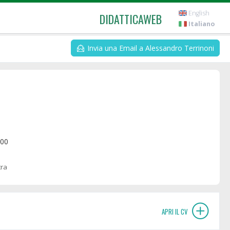
English
DIDATTICAWEB
Italiano
Invia una Email a Alessandro Terrinoni
:00
tra
APRI IL CV