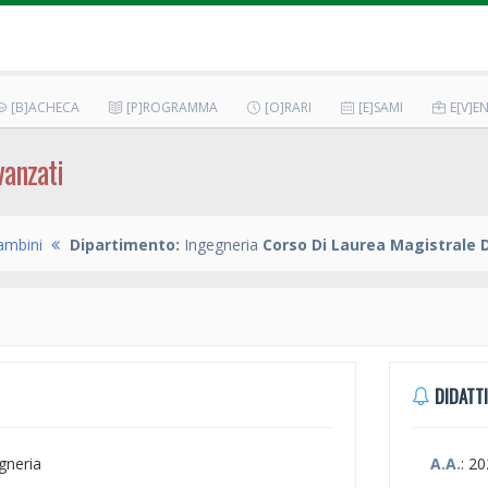
[B]ACHECA
[P]ROGRAMMA
[O]RARI
[E]SAMI
E[V]EN
vanzati
ambini
Dipartimento:
Ingegneria
Corso Di Laurea Magistrale 
DIDATTI
egneria
A.A.
: 2