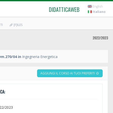
English
DIDATTICAWEB
Italiano
TI
[F]ILES
2022/2023
Dm.270/04 in
Ingegneria Energetica
AGGIUNGI IL CORSO AI TUOI PREFERITI
CA:
022/2023