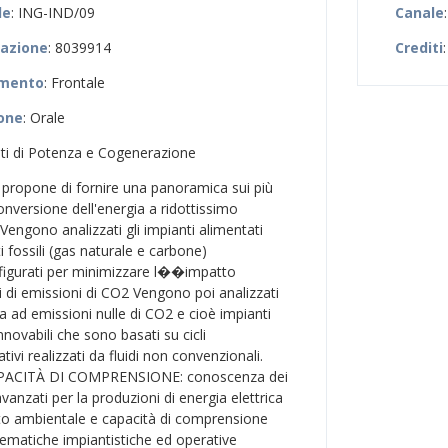
le
: ING-IND/09
Canale
zazione
: 8039914
Crediti
:
amento
: Frontale
ione
: Orale
nti di Potenza e Cogenerazione
si propone di fornire una panoramica sui più
onversione dell'energia a ridottissimo
Vengono analizzati gli impianti alimentati
ti fossili (gas naturale e carbone)
nfigurati per minimizzare l��impatto
i di emissioni di CO2 Vengono poi analizzati
za ad emissioni nulle di CO2 e cioè impianti
nnovabili che sono basati su cicli
ivi realizzati da fluidi non convenzionali.
ACITÀ DI COMPRENSIONE: conoscenza dei
avanzati per la produzioni di energia elettrica
to ambientale e capacità di comprensione
ematiche impiantistiche ed operative