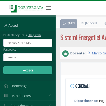
[I]NFO
[M]ODULI
Accedi
Sistemi Energetici A
Id utente oppure
Registrati
Password:
Docente:
Marco G
GENERALI:
Homepage
Lista dei corsi
Dipartimento
: Ing
Cerca docente