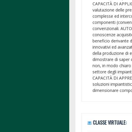
CAPACITÀ DI APPL
valutazione delle pre
complesse ed interc
componenti (convenzi
convenzionali. AUTO
conoscenze acquisite
beneficio derivante 
innovativi ed avanzat
della produzione di 
dimostrare di saper c
non, in modo chiaro
settore degli impiant
CAPACITÀ DI APPREND
soluzioni impiantist
dimensionare compone
CLASSE VIRTUALE: