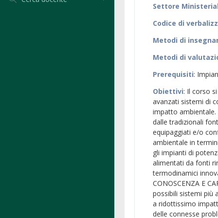
Settore Ministeria
Codice di verbaliz
Metodi di insegn
Metodi di valutaz
Prerequisiti
: Impia
Obiettivi
: Il corso 
avanzati sistemi di c
impatto ambientale. 
dalle tradizionali fon
equipaggiati e/o co
ambientale in termin
gli impianti di poten
alimentati da fonti ri
termodinamici innovat
CONOSCENZA E CAP
possibili sistemi più 
a ridottissimo impat
delle connesse probl