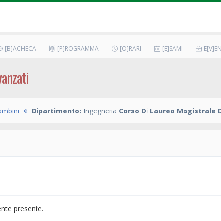
[B]ACHECA
[P]ROGRAMMA
[O]RARI
[E]SAMI
E[V]EN
vanzati
ambini
Dipartimento:
Ingegneria
Corso Di Laurea Magistrale 
ente presente.