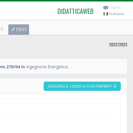
English
DIDATTICAWEB
Italiano
TI
[F]ILES
2022/2023
Dm.270/04 in
Ingegneria Energetica
AGGIUNGI IL CORSO AI TUOI PREFERITI