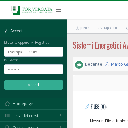
[I]NFO
[M]ODULI
Accedi
Sistemi Energetici A
Id utente oppure
Registrati
Password:
Docente:
Marco G
Homepage
FILES (0):
Lista dei corsi
Nessun File attualm
Cerca docente