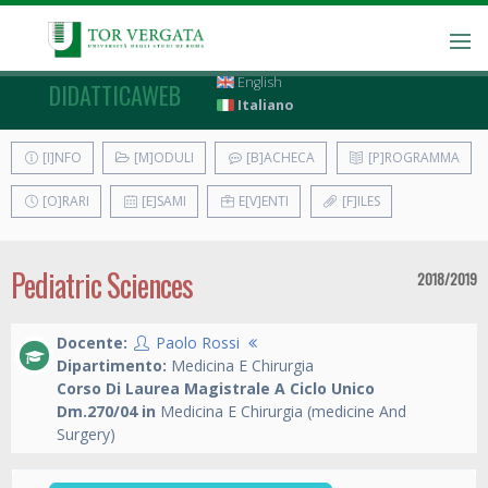
English
DIDATTICAWEB
Italiano
[I]NFO
[M]ODULI
[B]ACHECA
[P]ROGRAMMA
[O]RARI
[E]SAMI
E[V]ENTI
[F]ILES
Pediatric Sciences
2018/2019
Docente:
Paolo Rossi
Dipartimento:
Medicina E Chirurgia
Corso Di Laurea Magistrale A Ciclo Unico
Dm.270/04 in
Medicina E Chirurgia (medicine And
Surgery)