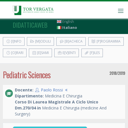
English
DIDATTICAWEB
Italiano
[I]NFO
[M]ODULI
[B]ACHECA
[P]ROGRAMMA
[O]RARI
[E]SAMI
E[V]ENTI
[F]ILES
Pediatric Sciences
2018/2019
Docente:
Paolo Rossi
Dipartimento:
Medicina E Chirurgia
Corso Di Laurea Magistrale A Ciclo Unico
Dm.270/04 in
Medicina E Chirurgia (medicine And
Surgery)