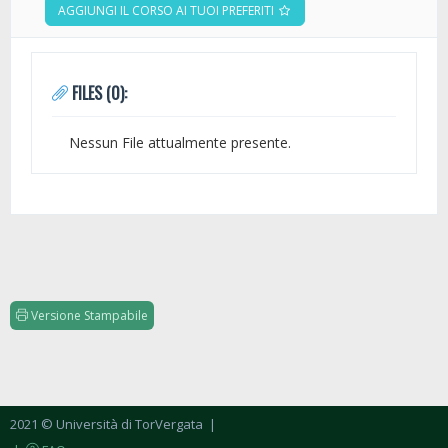
AGGIUNGI IL CORSO AI TUOI PREFERITI
FILES (0):
Nessun File attualmente presente.
Versione Stampabile
2021 © Università di TorVergata
|