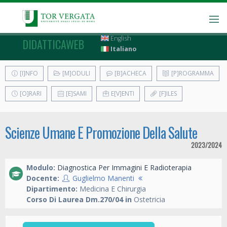
English
DIDATTICAWEB
Italiano
[I]NFO
[M]ODULI
[B]ACHECA
[P]ROGRAMMA
[O]RARI
[E]SAMI
E[V]ENTI
[F]ILES
Scienze Umane E Promozione Della Salute
2023/2024
Modulo:
Diagnostica Per Immagini E Radioterapia
Docente:
Guglielmo Manenti
Dipartimento:
Medicina E Chirurgia
Corso Di Laurea Dm.270/04 in
Ostetricia