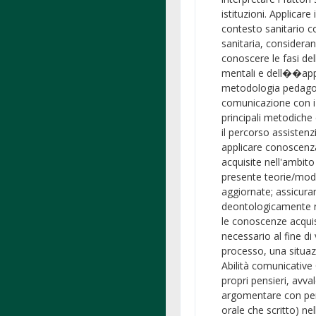
istituzioni. Applicare
contesto sanitario c
sanitaria, considera
conoscere le fasi del
mentali e dell��appr
metodologia pedagog
comunicazione con i gr
principali metodiche e
il percorso assistenzi
applicare conoscenz
acquisite nell'ambito
presente teorie/mode
aggiornate; assicura
deontologicamente ne
le conoscenze acquisi
necessario al fine d
processo, una situazi
Abilità comunicative
propri pensieri, avva
argomentare con per
orale che scritto) nel