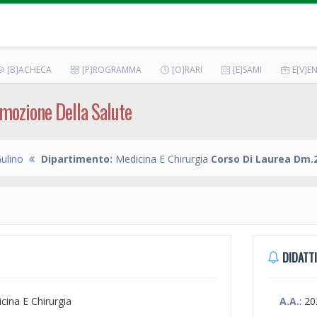
[B]ACHECA
[P]ROGRAMMA
[O]RARI
[E]SAMI
E[V]EN
mozione Della Salute
ulino
Dipartimento:
Medicina E Chirurgia
Corso Di Laurea Dm.2
DIDATTI
icina E Chirurgia
A.A.
: 2