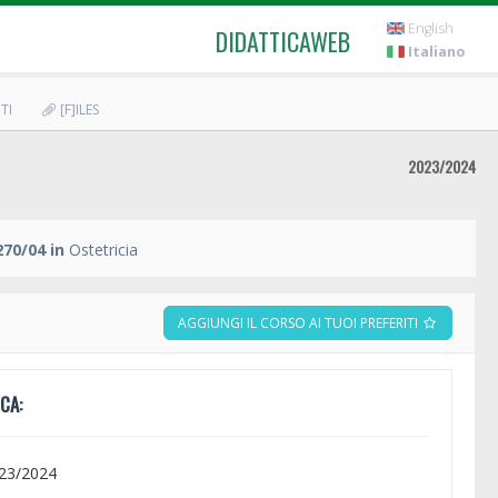
English
DIDATTICAWEB
Italiano
TI
[F]ILES
2023/2024
70/04 in
Ostetricia
AGGIUNGI IL CORSO AI TUOI PREFERITI
CA:
023/2024