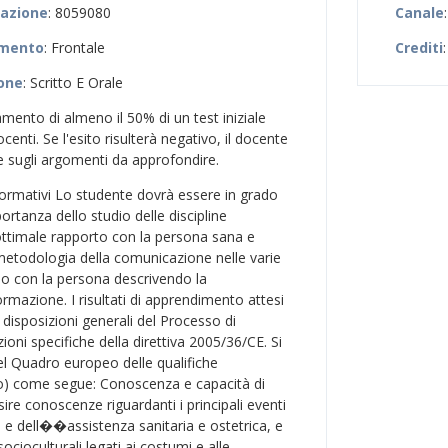
zazione
: 8059080
Canale
amento
: Frontale
Crediti
:
ione
: Scritto E Orale
amento di almeno il 50% di un test iniziale
enti. Se l'esito risulterà negativo, il docente
se sugli argomenti da approfondire.
 formativi Lo studente dovrà essere in grado
rtanza dello studio delle discipline
ottimale rapporto con la persona sana e
metodologia della comunicazione nelle varie
cio con la persona descrivendo la
rmazione. I risultati di apprendimento attesi
disposizioni generali del Processo di
ioni specifiche della direttiva 2005/36/CE. Si
del Quadro europeo delle qualifiche
ino) come segue: Conoscenza e capacità di
re conoscenze riguardanti i principali eventi
a e dell��assistenza sanitaria e ostetrica, e
 socioculturali legati ai costumi e alle