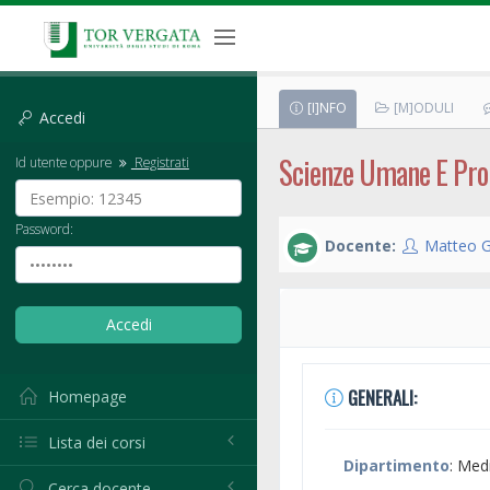
[I]NFO
[M]ODULI
Accedi
Scienze Umane E Pro
Id utente oppure
Registrati
Password:
Docente:
Matteo G
GENERALI:
Homepage
Lista dei corsi
Dipartimento
: Med
Cerca docente