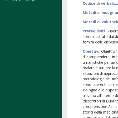
Codice di verbaliz
Metodi di insegn
Metodi di valutaz
Prerequisiti
: Super
somministrato dai doc
fornirà delle dispen
Obiettivi
: Obiettivi
di comprendere l'impo
umanistiche per un 
malata e attuare la 
situazioni di approc
metodologia dell'info
sono coerenti con le 
Bologna e le disposiz
trovano all'interno 
(descrittori di Dubl
comprensione Acquisi
storici della medicin
interpretare i fattori