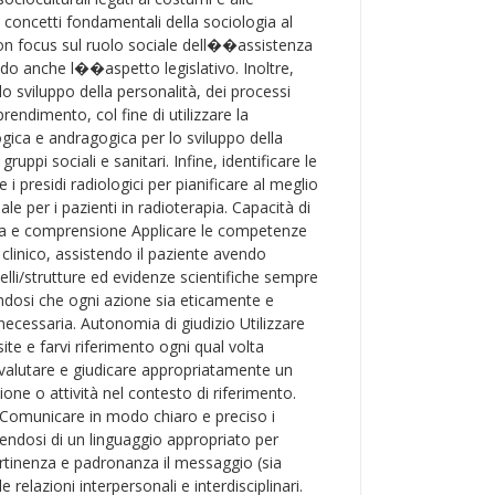
 i concetti fondamentali della sociologia al
on focus sul ruolo sociale dell��assistenza
ndo anche l��aspetto legislativo. Inoltre,
lo sviluppo della personalità, dei processi
endimento, col fine di utilizzare la
ica e andragogica per lo sviluppo della
uppi sociali e sanitari. Infine, identificare le
 i presidi radiologici per pianificare al meglio
ale per i pazienti in radioterapia. Capacità di
a e comprensione Applicare le competenze
 clinico, assistendo il paziente avendo
lli/strutture ed evidenze scientifiche sempre
ndosi che ogni azione sia eticamente e
cessaria. Autonomia di giudizio Utilizzare
te e farvi riferimento ogni qual volta
i valutare e giudicare appropriatamente un
one o attività nel contesto di riferimento.
 Comunicare in modo chiaro e preciso i
lendosi di un linguaggio appropriato per
tinenza e padronanza il messaggio (sia
le relazioni interpersonali e interdisciplinari.