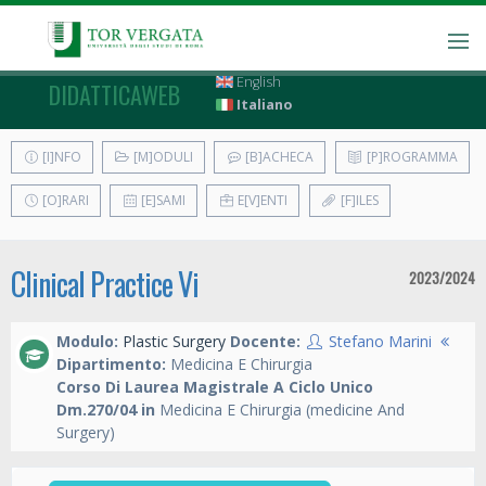
English
DIDATTICAWEB
Italiano
[I]NFO
[M]ODULI
[B]ACHECA
[P]ROGRAMMA
[O]RARI
[E]SAMI
E[V]ENTI
[F]ILES
Clinical Practice Vi
2023/2024
Modulo:
Plastic Surgery
Docente:
Stefano Marini
Dipartimento:
Medicina E Chirurgia
Corso Di Laurea Magistrale A Ciclo Unico
Dm.270/04 in
Medicina E Chirurgia (medicine And
Surgery)