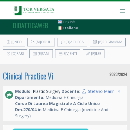
English
DIDATTICAWEB
Italiano
[I]NFO
[M]ODULI
[B]ACHECA
[P]ROGRAMMA
[O]RARI
[E]SAMI
E[V]ENTI
[F]ILES
Clinical Practice Vi
2023/2024
Modulo:
Plastic Surgery
Docente:
Stefano Marini
Dipartimento:
Medicina E Chirurgia
Corso Di Laurea Magistrale A Ciclo Unico
Dm.270/04 in
Medicina E Chirurgia (medicine And
Surgery)