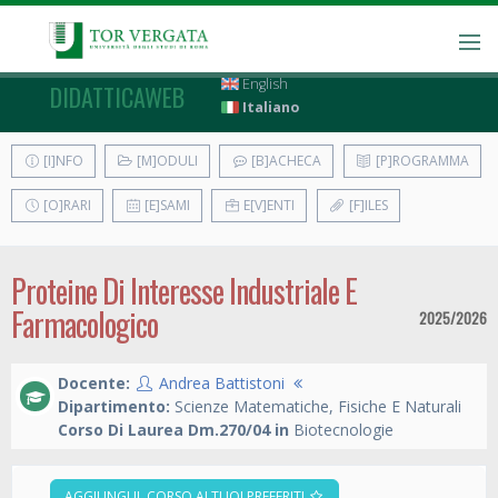
English
DIDATTICAWEB
Italiano
[I]NFO
[M]ODULI
[B]ACHECA
[P]ROGRAMMA
[O]RARI
[E]SAMI
E[V]ENTI
[F]ILES
Proteine Di Interesse Industriale E
Farmacologico
2025/2026
Docente:
Andrea Battistoni
Dipartimento:
Scienze Matematiche, Fisiche E Naturali
Corso Di Laurea Dm.270/04 in
Biotecnologie
AGGIUNGI IL CORSO AI TUOI PREFERITI