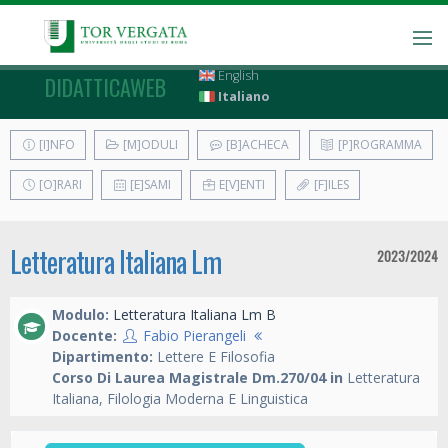
English
DIDATTICAWEB
Italiano
[I]NFO
[M]ODULI
[B]ACHECA
[P]ROGRAMMA
[O]RARI
[E]SAMI
E[V]ENTI
[F]ILES
Letteratura Italiana Lm
2023/2024
Modulo:
Letteratura Italiana Lm B
Docente:
Fabio Pierangeli
Dipartimento:
Lettere E Filosofia
Corso Di Laurea Magistrale Dm.270/04 in
Letteratura
Italiana, Filologia Moderna E Linguistica