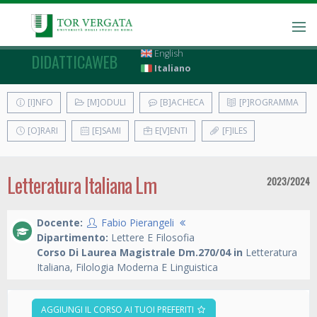
English
DIDATTICAWEB
Italiano
[I]NFO
[M]ODULI
[B]ACHECA
[P]ROGRAMMA
[O]RARI
[E]SAMI
E[V]ENTI
[F]ILES
Letteratura Italiana Lm
2023/2024
Docente:
Fabio Pierangeli
Dipartimento:
Lettere E Filosofia
Corso Di Laurea Magistrale Dm.270/04 in
Letteratura
Italiana, Filologia Moderna E Linguistica
AGGIUNGI IL CORSO AI TUOI PREFERITI