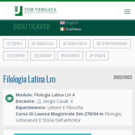
English
DIDATTICAWEB
Italiano
[I]NFO
[M]ODULI
[B]ACHECA
[P]ROGRAMMA
[O]RARI
[E]SAMI
E[V]ENTI
[F]ILES
Filologia Latina Lm
2022/2023
Modulo:
Filologia Latina Lm A
Docente:
Sergio Casali
Dipartimento:
Lettere E Filosofia
Corso Di Laurea Magistrale Dm.270/04 in
Filologia,
Letterature E Storia Dell'antichita'