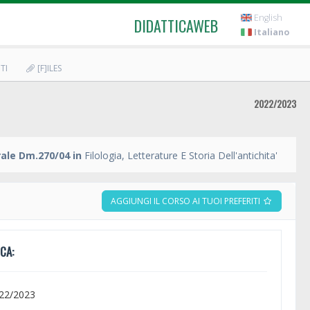
English
DIDATTICAWEB
Italiano
TI
[F]ILES
2022/2023
ale Dm.270/04 in
Filologia, Letterature E Storia Dell'antichita'
AGGIUNGI IL CORSO AI TUOI PREFERITI
CA:
022/2023