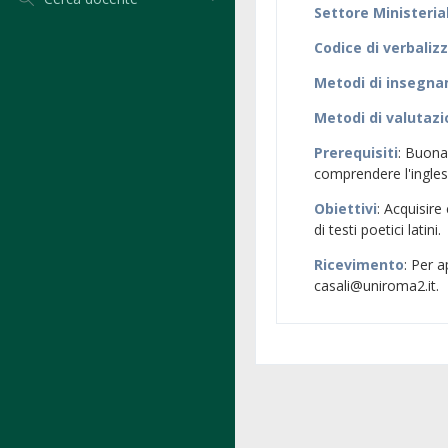
Settore Ministeria
Codice di verbaliz
Metodi di insegn
Metodi di valutaz
Prerequisiti
: Buona
comprendere l'inglese
Obiettivi
: Acquisire
di testi poetici latini.
Ricevimento
: Per 
casali@uniroma2.it.