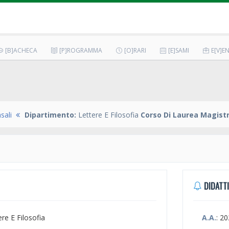
[B]ACHECA
[P]ROGRAMMA
[O]RARI
[E]SAMI
E[V]EN
sali
Dipartimento:
Lettere E Filosofia
Corso Di Laurea Magistr
DIDATTI
ere E Filosofia
A.A.
: 2