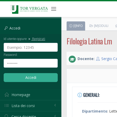
[I]NFO
[M]ODULI
Accedi
Filologia Latina Lm
Id utente oppure
Registrati
Password:
Docente:
Sergio Ca
GENERALI:
Homepage
Lista dei corsi
Dipartimento
: Lett
Cerca docente