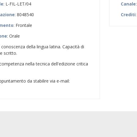
le
: L-FIL-LET/04
Canale
zazione
: 8048540
Crediti
:
amento
: Frontale
ione
: Orale
 conoscenza della lingua latina. Capacità di
 scritto.
 competenza nella tecnica dell'edizione critica
appuntamento da stabilire via e-mail: