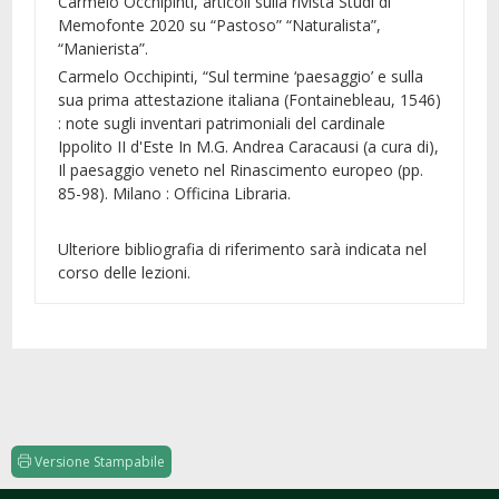
Carmelo Occhipinti, articoli sulla rivista Studi di
Memofonte 2020 su “Pastoso” “Naturalista”,
“Manierista”.
Carmelo Occhipinti, “Sul termine ‘paesaggio’ e sulla
sua prima attestazione italiana (Fontainebleau, 1546)
: note sugli inventari patrimoniali del cardinale
Ippolito II d'Este In M.G. Andrea Caracausi (a cura di),
Il paesaggio veneto nel Rinascimento europeo (pp.
85-98). Milano : Officina Libraria.
Ulteriore bibliografia di riferimento sarà indicata nel
corso delle lezioni.
Versione Stampabile