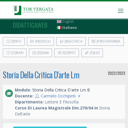
English
DIDATTICAWEB
Italiano
[I]NFO
[M]ODULI
[B]ACHECA
[P]ROGRAMMA
[O]RARI
[E]SAMI
E[V]ENTI
[F]ILES
Storia Della Critica D'arte Lm
2022/2023
Modulo:
Storia Della Critica D'arte Lm B
Docente:
Carmelo Occhipinti
Dipartimento:
Lettere E Filosofia
Corso Di Laurea Magistrale Dm.270/04 in
Storia
Dell'arte