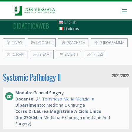
English
DIDATTICAWEB
Italiano
[I]NFO
[M]ODULI
[B]ACHECA
[P]ROGRAMMA
[O]RARI
[E]SAMI
E[V]ENTI
[F]ILES
Systemic Pathology II
2021/2022
Modulo:
General Surgery
Docente:
Tommaso Maria Manzia
Dipartimento:
Medicina E Chirurgia
Corso Di Laurea Magistrale A Ciclo Unico
Dm.270/04 in
Medicina E Chirurgia (medicine And
Surgery)