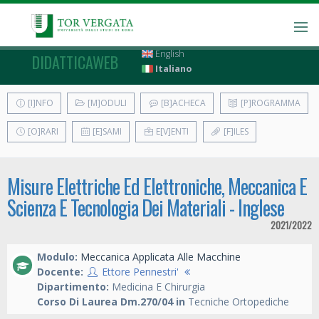
English
DIDATTICAWEB
Italiano
[I]NFO
[M]ODULI
[B]ACHECA
[P]ROGRAMMA
[O]RARI
[E]SAMI
E[V]ENTI
[F]ILES
Misure Elettriche Ed Elettroniche, Meccanica E
Scienza E Tecnologia Dei Materiali - Inglese
2021/2022
Modulo:
Meccanica Applicata Alle Macchine
Docente:
Ettore Pennestri'
Dipartimento:
Medicina E Chirurgia
Corso Di Laurea Dm.270/04 in
Tecniche Ortopediche