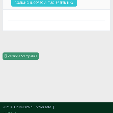
AGGIUNGI IL CORSO AI TUOI PREFERITI
Versione Stampabile
2021 © Università di TorVergata
|