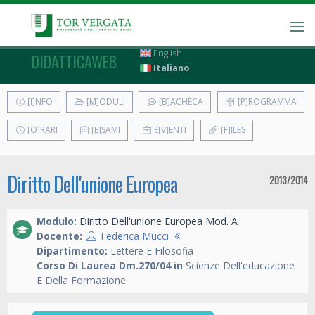
English
DIDATTICAWEB
Italiano
[I]NFO
[M]ODULI
[B]ACHECA
[P]ROGRAMMA
[O]RARI
[E]SAMI
E[V]ENTI
[F]ILES
Diritto Dell'unione Europea
2013/2014
Modulo:
Diritto Dell'unione Europea Mod. A
Docente:
Federica Mucci
Dipartimento:
Lettere E Filosofia
Corso Di Laurea Dm.270/04 in
Scienze Dell'educazione
E Della Formazione