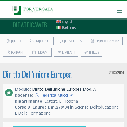
English
DIDATTICAWEB
Italiano
[I]NFO
[M]ODULI
[B]ACHECA
[P]ROGRAMMA
[O]RARI
[E]SAMI
E[V]ENTI
[F]ILES
Diritto Dell'unione Europea
2013/2014
Modulo:
Diritto Dell'unione Europea Mod. A
Docente:
Federica Mucci
Dipartimento:
Lettere E Filosofia
Corso Di Laurea Dm.270/04 in
Scienze Dell'educazione
E Della Formazione