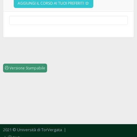
AGGIUNGI IL CORSO AI TUOI PREFERITI
Versione Stampabile
2021 © Università di TorVergata
|