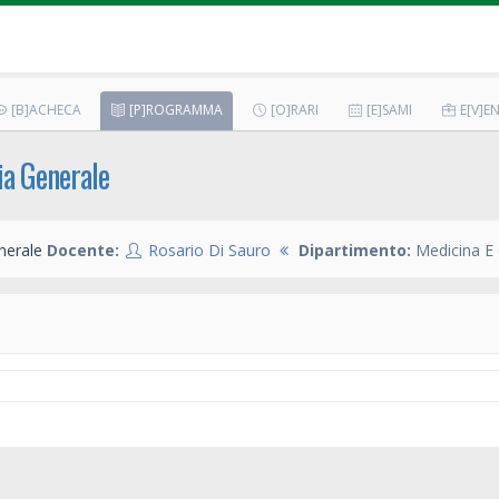
[B]ACHECA
[P]ROGRAMMA
[O]RARI
[E]SAMI
E[V]EN
ia Generale
nerale
Docente:
Rosario Di Sauro
Dipartimento:
Medicina E 