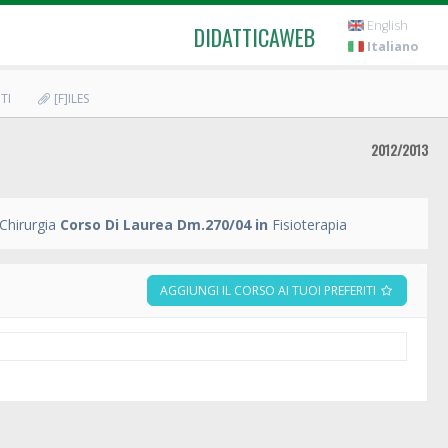
English
DIDATTICAWEB
Italiano
TI
[F]ILES
2012/2013
Chirurgia
Corso Di Laurea Dm.270/04 in
Fisioterapia
AGGIUNGI IL CORSO AI TUOI PREFERITI