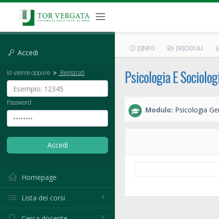
[I]NFO
[M]ODULI
Accedi
Psicologia E Sociolog
Id utente oppure
Registrati
Password:
Modulo:
Psicologia Ge
Homepage
Lista dei corsi
Cerca docente