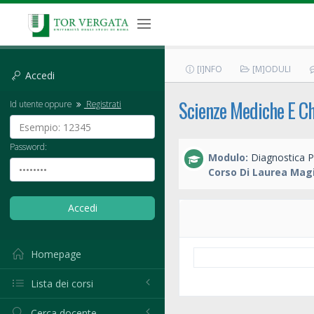
[I]NFO
[M]ODULI
Accedi
Scienze Mediche E Ch
Id utente oppure
Registrati
Password:
Modulo:
Diagnostica P
Corso Di Laurea Magi
Homepage
Lista dei corsi
Cerca docente