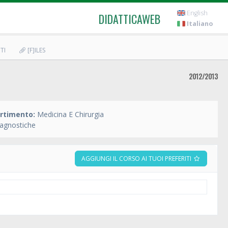
English
DIDATTICAWEB
Italiano
TI
[F]ILES
2012/2013
rtimento:
Medicina E Chirurgia
iagnostiche
AGGIUNGI IL CORSO AI TUOI PREFERITI