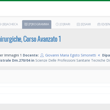
[B]ACHECA
[P]ROGRAMMA
[O]RARI
[E]SAMI
E[V]EN
irurgiche, Corso Avanzato 1
er Immagini 1
Docente:
Giovanni Maria Egisto Simonetti
Dipa
strale Dm.270/04 in
Scienze Delle Professioni Sanitarie Tecniche D