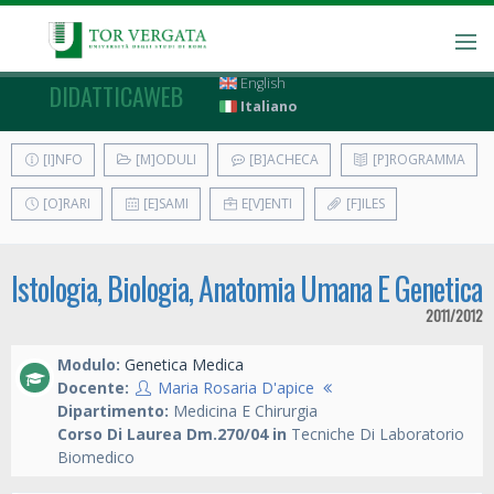
English
DIDATTICAWEB
Italiano
[I]NFO
[M]ODULI
[B]ACHECA
[P]ROGRAMMA
[O]RARI
[E]SAMI
E[V]ENTI
[F]ILES
Istologia, Biologia, Anatomia Umana E Genetica
2011/2012
Modulo:
Genetica Medica
Docente:
Maria Rosaria D'apice
Dipartimento:
Medicina E Chirurgia
Corso Di Laurea Dm.270/04 in
Tecniche Di Laboratorio
Biomedico