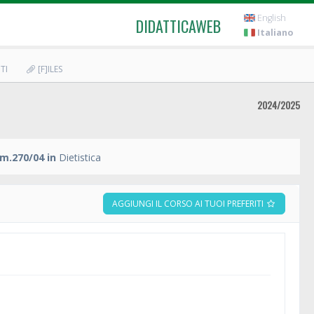
English
DIDATTICAWEB
Italiano
TI
[F]ILES
2024/2025
m.270/04 in
Dietistica
AGGIUNGI IL CORSO AI TUOI PREFERITI