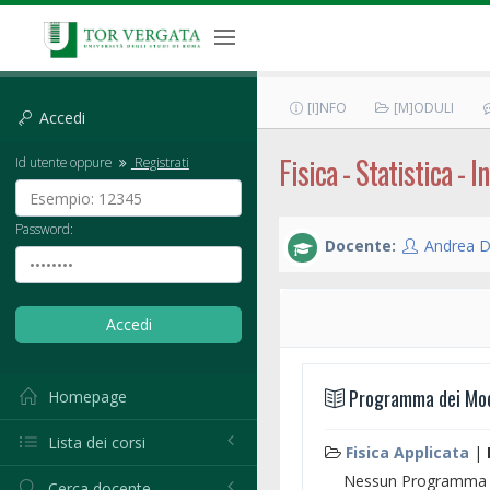
[I]NFO
[M]ODULI
Accedi
Fisica - Statistica - 
Id utente oppure
Registrati
Password:
Docente:
Andrea 
Programma dei Modu
Homepage
Lista dei corsi
Fisica Applicata
|
Nessun Programma d
Cerca docente