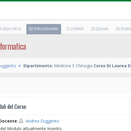
[B]ACHECA
[P]ROGRAMMA
[O]RARI
[E]SAMI
E[V]EN
Informatica
Duggento
Dipartimento:
Medicina E Chirurgia
Corso Di Laurea D
li del Corso:
Docente
:
Andrea Duggento
el Modulo attualmente Inserito.