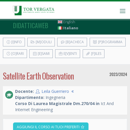
English
DIDATTICAWEB
Italiano
[I]NFO
[M]ODULI
[B]ACHECA
[P]ROGRAMMA
[O]RARI
[E]SAMI
E[V]ENTI
[F]ILES
Satellite Earth Observation
2023/2024
Docente:
Leila Guerriero
Dipartimento:
Ingegneria
Corso Di Laurea Magistrale Dm.270/04 in
Ict And
Internet Engineering
AGGIUNGI IL CORSO AI TUOI PREFERITI