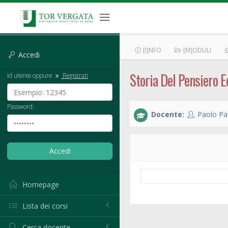
[I]NFO
[M]ODULI
Accedi
Storia Del Pensiero
Id utente oppure
Registrati
Password:
Docente:
Paolo Pa
Homepage
Lista dei corsi
Cerca docente