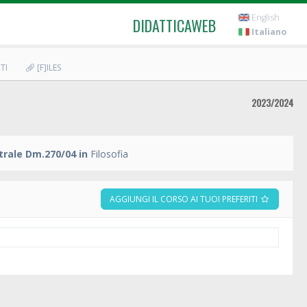
English
DIDATTICAWEB
Italiano
TI
[F]ILES
2023/2024
trale Dm.270/04 in
Filosofia
AGGIUNGI IL CORSO AI TUOI PREFERITI