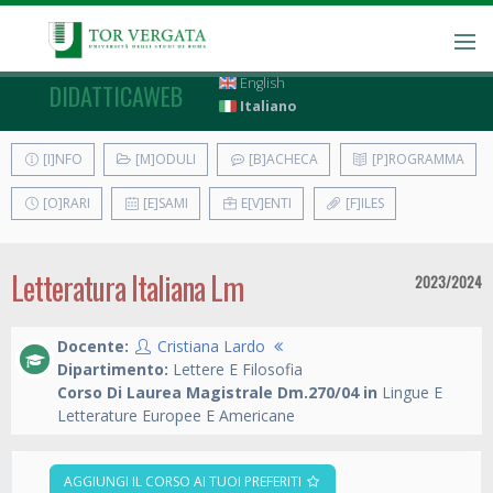
English
DIDATTICAWEB
Italiano
[I]NFO
[M]ODULI
[B]ACHECA
[P]ROGRAMMA
[O]RARI
[E]SAMI
E[V]ENTI
[F]ILES
Letteratura Italiana Lm
2023/2024
Docente:
Cristiana Lardo
Dipartimento:
Lettere E Filosofia
Corso Di Laurea Magistrale Dm.270/04 in
Lingue E
Letterature Europee E Americane
AGGIUNGI IL CORSO AI TUOI PREFERITI