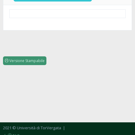
Versione Stampabile
2021 © Università di TorVergata
|