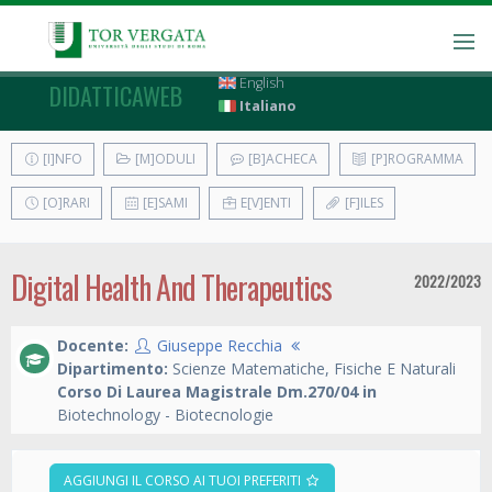
English
DIDATTICAWEB
Italiano
[I]NFO
[M]ODULI
[B]ACHECA
[P]ROGRAMMA
[O]RARI
[E]SAMI
E[V]ENTI
[F]ILES
Digital Health And Therapeutics
2022/2023
Docente:
Giuseppe Recchia
Dipartimento:
Scienze Matematiche, Fisiche E Naturali
Corso Di Laurea Magistrale Dm.270/04 in
Biotechnology - Biotecnologie
AGGIUNGI IL CORSO AI TUOI PREFERITI